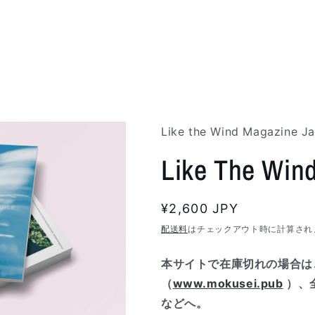
Like the Wind Magazine J
Like The Win
通
¥2,600 JPY
常
配送料
はチェックアウト時に計算され
価
本サイトで在庫切れの場合は
格
（
www.mokusei.pub
）、全
などへ。