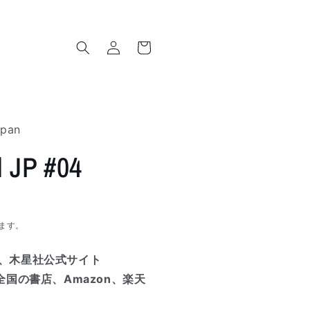
ロ
カ
グ
ー
イ
ト
ン
apan
d JP #04
ます。
、木星社公式サイト
国の書店、Amazon、楽天