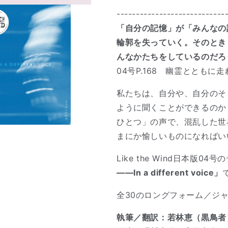
----------------------------
「自分の記憶」が「みんなの
輪郭を失っていく。そのとき
んなかたちをしているのだろ
04号P.168 幽霊ととも
私たちは、自分や、自分のそ
ように聞くことができるのか
ひとつ」の声で、混乱した世
まにか愉しいものになればい
Like the Wind日本版04
――In a different voice」
全30のロングフォーム／ジ
執筆／翻訳：若林恵（黒鳥者