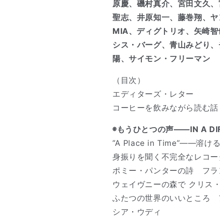
原慶、磯村真介、宮田文久、
聖志、井原知一、藤巻翔、ヤン
MIA、ディグトリオ、矢崎
シス・バーグ、青山みどり、
陽、サイモン・フリーマン
（目次）
エディターズ・レター
コーヒーを飲みながら読む話
◉もうひとつの声――IN A DIF
”A Place in Time”―
身振りを聞く不完全なレコー
ポミー・パンターの詩 フラ
ウェイヴニーの森で クリス
ふたつの世界のいいところ 
シア・ウディ