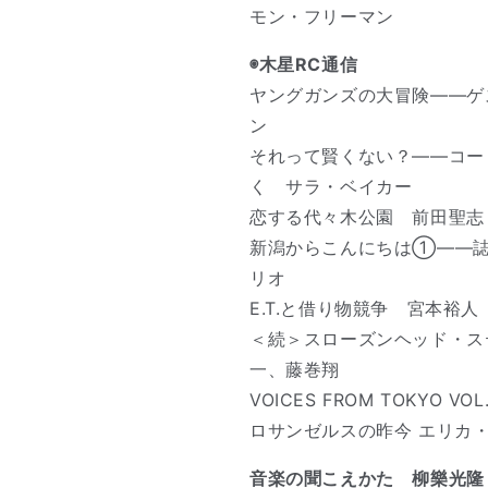
モン・フリーマン
◉木星R
ヤングガンズの大冒険――ゲ
ン
それって賢くない？――コー
く サラ・ベイカー
恋する代々木公園 前田聖志
新潟からこんにちは①――誌
リオ
E.T.と借り物競争 宮本裕人
＜続＞スローズンヘッド・ス
一、藤巻翔
VOICES FROM TOKYO V
ロサンゼルスの昨今 エリカ
音楽の聞こえかた 柳樂光隆