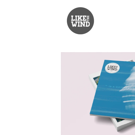
コンテ
ンツに
進む
商品情
報にス
キップ