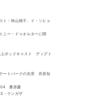
C通信
スト：秋山桃子、イ・ソヒョ
トニー・ドゥオルターに聞
上ポッドキャスト ディグト
テートパークの光景 井原知
OL.04 桑原慶
・S・ランガザ