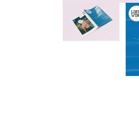
モ
ー
ダ
ル
で
メ
デ
モ
ィ
ー
ア
ダ
(1)
ル
を
で
開
メ
く
デ
モ
ィ
ー
ア
ダ
(2)
ル
を
で
開
メ
く
デ
ィ
ア
(3)
を
開