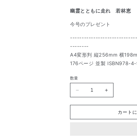
幽霊とともに走れ 若林恵
今号のプレゼント
----------------------------
--------
A4変形判 縦256mm 横198
176ページ 並製 ISBN978-4-
数量
Like
Like
the
the
Wind
Wind
JP
JP
カート
#04
#04
の
の
数
数